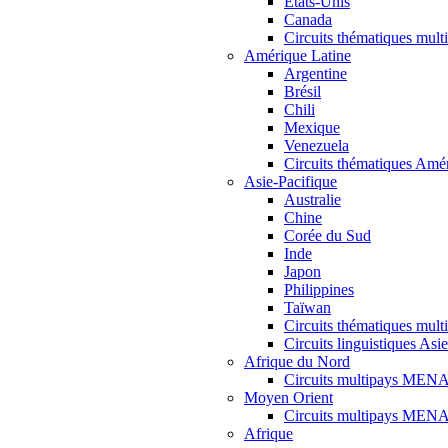
Etats-Unis
Canada
Circuits thématiques mu
Amérique Latine
Argentine
Brésil
Chili
Mexique
Venezuela
Circuits thématiques Amé
Asie-Pacifique
Australie
Chine
Corée du Sud
Inde
Japon
Philippines
Taïwan
Circuits thématiques mult
Circuits linguistiques Asie
Afrique du Nord
Circuits multipays MEN
Moyen Orient
Circuits multipays MEN
Afrique