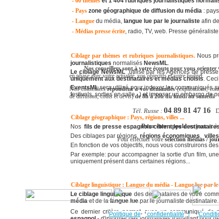
- 60 thèmes
et 1 404 rubriques journalistiques normali
- Pays
z
one géographique de diffusion
du média
: pays
- Langue
du média,
langue lue par le journaliste
afin d
- Médias presse écrite
, radio, TV, web. Presse généraliste,
Ciblage par thèmes et rubriques journalistiques.
Nous pr
journalistiques
normalisés
NewsML
.
Nos conseillers sont à votre écoute pour vous orienter
Le ciblage NewsML
utilisé par les Agences de pres
en phase avec votre actualité, vos objectifs et votre budget.
uniquement aux destinataires et médias choisis
. Cec
EventsML
sera utilisé pour indexer les communiqués s
Nos conseillers
répondent à vos demandes
(explications, con
festivals, sorties en salle...) et imposer un
embargo de pu
de diffusion, coûts et devis)
de 8h à 20h du lundi au samedi.
04 89 81 47 16
Tél. Russe :
D
Ciblage géographique : Pays, régions, villes ...
Pour être appelé
au jour et à
Nos
fils de presse espagnols
ciblent les destinataire
Des ciblages par régions,
régions économiques
,
ville
Pour effectuer votre
sélection médias
/ jou
En fonction de vos objectifs, nous vous construirons de
Par exemple: pour accompagner la sortie d'un film, une 
uniquement présent dans certaines régions...
Ciblage linguistique : Langue du média - Langue lue par le 
Le ciblage linguistique
des destinataires de votre comm
média
et de la
langue lue
par le journaliste destinataire.
Ce dernier critère permet, avec un communiqué de 
|
Politique de
confidentialité
Conditi
espagnol -
d'informer des journalistes travaillant pou