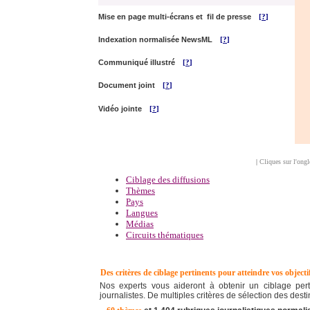
Mise en page
multi-écrans et fil de presse
[
?
]
Indexation normalisée NewsML
[
?
]
Communiqué illustré
[
?
]
Document joint
[
?
]
Vidéo jointe
[
?
]
|
Cliques sur l'ongl
Ciblage des diffusions
Thèmes
Pays
Langues
Médias
Circuits thématiques
Des critères de ciblage
pertinents pour atteindre vos object
Nos experts vous aideront à obtenir un ciblage pe
journalistes. De multiples critères de sélection des dest