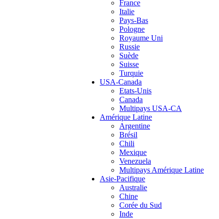
France
Italie
Pays-Bas
Pologne
Royaume Uni
Russie
Suède
Suisse
Turquie
USA-Canada
Etats-Unis
Canada
Multipays USA-CA
Amérique Latine
Argentine
Brésil
Chili
Mexique
Venezuela
Multipays Amérique Latine
Asie-Pacifique
Australie
Chine
Corée du Sud
Inde