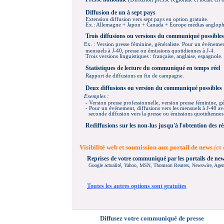
Diffusion de un à sept pa
ys
Extension diffusion vers sept pays en option gratuite
.
Ex.: Allemagne + Japon + Canada + Europe média
s anglop
Trois diffusions ou versions du communiqué possibles
Ex. : Version presse féminine, généraliste.
P
our un événement
mensuels à J-40, presse ou émissions quotidiennes à J-4.
Trois versions linguistiques : française, anglaise, espagnole.
Statistiques de lecture du communiqué en temps réel
Rapport de diffusions en fin de campagne.
Deux
diffusions ou version du communiqué possibles
Exemples :
- Version presse professionnelle,
version presse
féminine, gé
- P
our un événement, diffusions vers les mensuels à J-40 a
seconde diffusion vers la presse ou émissions quotidiennes 
Rediffusions
sur les non-lus jusqu'à l'obtention des ré
Visibilité web et soumission aux portail de news
(en 
Reprises de votre communiqué par les portails de ne
Google actualité, Yahoo, MSN, Thomson Reuters, Newswire, Agence
T
outes les autres options sont gratuites
Diffusez votre communiqué de presse