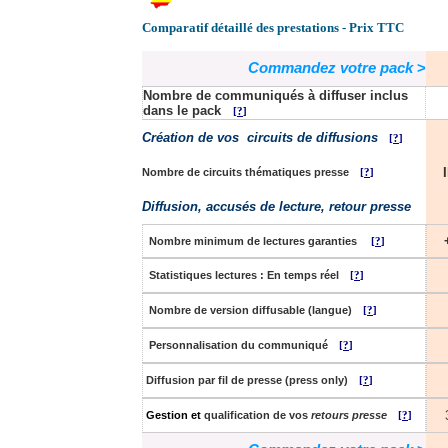
Comparatif détaillé
des prestations - Prix TTC
Commandez votre pack
>
Nombre de
communiqu
és à diffuser inclus
dans le pack
[
?
]
Création de vos circuits de diffusions
[
?
]
I
Nombre de circuits thématiques
presse
[
?
]
Diffusion, accusés de lecture, retour presse
Nombre
minimum de lectures
garanties
[
?
]
Statistiques lectures : En temps réel
[
?
]
Nombre de version diffusable (langue)
[
?
]
Personnalisation du communiqué
[
?
]
Diffusion p
ar fil de presse (press only)
[
?
]
Gestion et
qualification de vos
retours presse
[
?
]