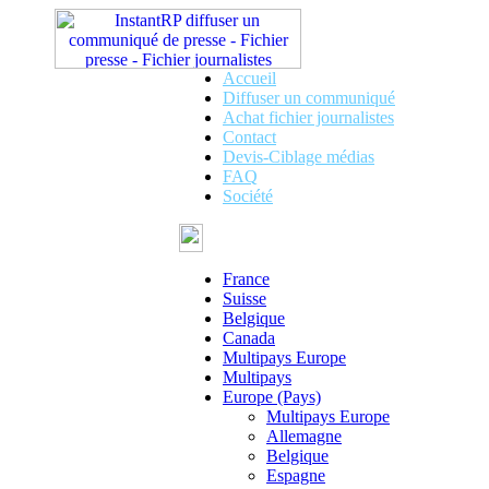
Accueil
Diffuser un communiqué
Achat fichier journalistes
Contact
Devis-Ciblage médias
FAQ
Société
France
Suisse
Belgique
Canada
Multipays Europe
Multipays
Europe (Pays)
Multipays Europe
Allemagne
Belgique
Espagne