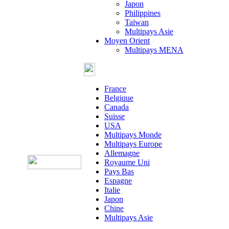
Japon
Philippines
Taïwan
Multipays Asie
Moyen Orient
Multipays MENA
France
Belgique
Canada
Suisse
USA
Multipays Monde
Multipays Europe
Allemagne
Royaume Uni
Pays Bas
Espagne
Italie
Japon
Chine
Multipays Asie