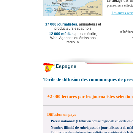
Le
ciblage des m
presse, sera effec
Les autres serv
37 000 journalistes
, animateurs et
producteurs espagnols
n'hésit
12 000 médias
,
presse écrite,
Web, Agences ou émissions
radioTV
Tarif
s de diffusion des communiqués de pres
+
2 000 lectures par les journalistes sélectio
Diffusion un pays
Presse nationale
(Diffusion presse régionale et locale en o
Nombre illimité de rubriques, de journalistes
et de médi
E
n fonction des rubriques journalistiques choisies et de la t