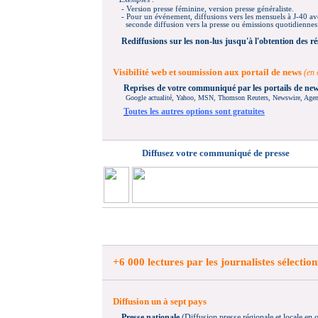
- Version presse féminine, version presse généraliste.
- P
our un événement, diffusions vers les mensuels à J-40 a
seconde diffusion vers la presse ou émissions quotidiennes 
Rediffusions
sur les non-lus jusqu'à l'obtention des ré
Visibilité web et soumission aux portail de news
(en 
Reprises de votre communiqué par les portails de ne
Google actualité, Yahoo, MSN, Thomson Reuters, Newswire, Agence
T
outes les autres options sont gratuites
Diffusez votre communiqué de presse
+6 000 lectures par les journalistes sélectio
Diffusion un à sept pays
Presse nationale
(Diffusion presse régionale et locale en 