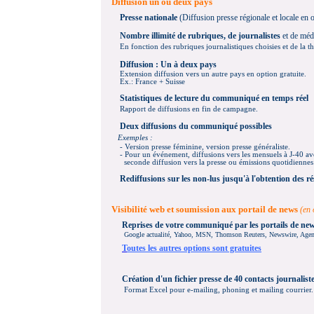
Diffusion un ou deux pays
Presse nationale
(Diffusion presse régionale et locale en o
Nombre illimité de rubriques, de journalistes
et de médi
E
n fonction des rubriques journalistiques choisies et de la t
Diffusion : Un à deux pa
ys
Extension diffusion vers un autre pays en option gratuite
.
Ex.: France + Suisse
Statistiques de lecture du communiqué en temps réel
Rapport de diffusions en fin de campagne.
Deux diffusions du communiqué possibles
Exemples :
- Version presse féminine, version presse généraliste.
- P
our un événement, diffusions vers les mensuels à J-40 a
seconde diffusion vers la presse ou émissions quotidiennes 
Rediffusions
sur les non-lus jusqu'à l'obtention des ré
Visibilité web et soumission aux portail de news
(en 
Reprises de votre communiqué par les portails de ne
Google actualité, Yahoo, MSN, Thomson Reuters, Newswire, Agence
T
outes les autres options sont gratuites
Création d'un fichier presse de 40 contacts journalis
Format Excel pour e-mailing, phoning et mailing courrier.