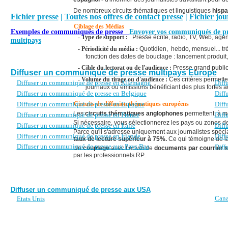
De nombreux circuits thématiques et linguistiques
hisp
Fichier presse
|
Toutes nos offres de contact presse
|
Fichier jou
Ciblage des Médias
Exemples de communiqués de presse
Envoyer vos communiqués de pr
- Type de support :
Presse écrite, radio, TV, Web, age
multipays
- Périodicité du média :
Quotidien, hebdo, mensuel... tr
fonction des dates de bouclage : lancement produit, 
- Cible du lectorat ou de l'audience :
Presse grand public,
Diffuser un communiqué de presse multipays Europe
- Volume du tirage ou d'audience :
Ces critères permetten
Diffuser un communiqué de presse en Allemagne
Diff
journaux ou émissions bénéficiant des plus fortes a
Diffuser un communiqué de presse en Belgique
Diff
Diffuser un communiqué de presse en Espagne
Diff
Circuits de diffusion thématiques européens
Les
circuits thématiques anglophones
permettent, à mo
Diffuser un communiqué de presse en France
Diff
Si nécessaire, vous sélectionnerez les pays ou zones dest
Diffuser un communiqué de presse en Italie
Diff
Parce qu'il s'adresse uniquement aux journalistes spécia
Diffuser un communiqué de presse en Irlande
Diff
taux de lecture supérieur à 75%.
Ce qui témoigne de la 
Diffuser un communiqué de presse aux Pays Bas
Diff
Un
couplage
avec l’envoi de
documents par courrier s
par les professionnels RP..
Diffuser un communiqué de presse aux USA
Can
Etats Unis