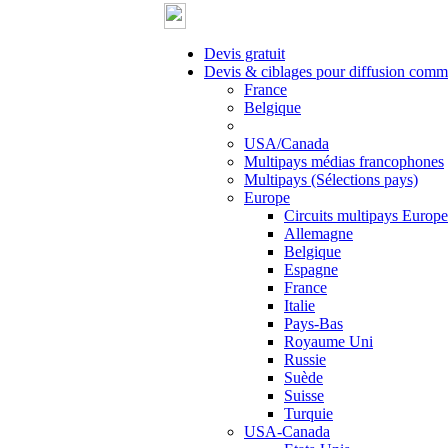
Devis gratuit
Devis & ciblages pour diffusion com
France
Belgique
USA/Canada
Multipays médias francophones
Multipays (Sélections pays)
Europe
Circuits multipays Europe
Allemagne
Belgique
Espagne
France
Italie
Pays-Bas
Royaume Uni
Russie
Suède
Suisse
Turquie
USA-Canada